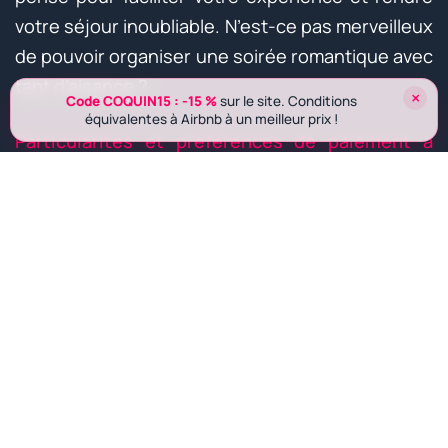
votre séjour inoubliable. N’est-ce pas merveilleux
de pouvoir organiser une soirée romantique avec
tant d’aisance ?
×
Code COQUIN15 : -15 %
sur le site. Conditions
équivalentes à Airbnb à un meilleur prix !
Particularités et préférences de paiement à
Marseille
Influence de la culture locale sur les modes de
paiement
Marseille, avec son caractère cosmopolite et son
histoire riche, influence considérablement les
habitudes de paiement de ses habitants et
visiteurs. La proximité du port, point de
rencontre de nombreuses cultures, a instauré