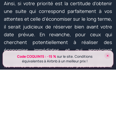
Ainsi, si votre priorité est la certitude d’obtenir
une suite qui correspond parfaitement à vos
attentes et celle d’économiser sur le long terme,
il serait judicieux de réserver bien avant votre
date prévue. En revanche, pour ceux qui
cherchent potentiellement à réaliser des
économies immédiates et qui apprécient
×
Code COQUIN15 : -15 %
sur le site. Conditions
l’excitation d’un plan spontané, garder un œil sur
équivalentes à Airbnb à un meilleur prix !
les offres de dernière minute pourrait être la
stratégie gagnante.
En conclusion, chaque option a ses mérites
selon vos priorités personnelles : sécurité et
prévisibilité avec une réservation anticipée ou
l’aventure d’une bonne affaire avec une